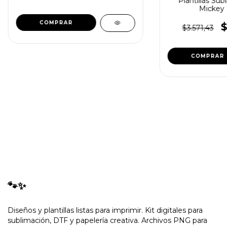
Plantillas Sub
Mickey 
$
$3.571,43
🐾✨
Diseños y plantillas listas para imprimir. Kit digitales para
sublimación, DTF y papelería creativa. Archivos PNG para