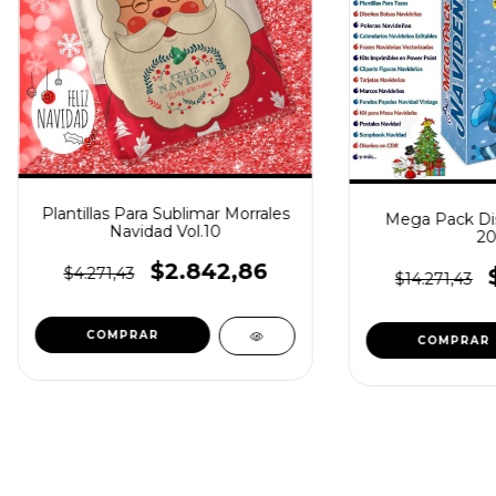
Plantillas Para Sublimar Morrales
Mega Pack Di
Navidad Vol.10
20
$2.842,86
$4.271,43
$14.271,43