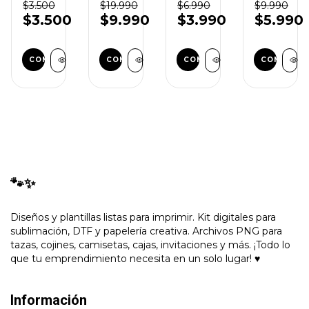
Plantillas
Plantillas
3D
Cristianos
$3.500
$19.990
$6.990
$9.990
Sublimación
Tazas
Inflados
PNG
$3.500
$9.990
$3.990
$5.990
Tazas
2026
para
Flork
Tazas,
Canciones
Camisetas
y
Sublimació
🐾✨
Diseños y plantillas listas para imprimir. Kit digitales para
sublimación, DTF y papelería creativa. Archivos PNG para
tazas, cojines, camisetas, cajas, invitaciones y más. ¡Todo lo
que tu emprendimiento necesita en un solo lugar! ♥
Información