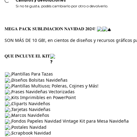
Cambios y devoluciones
Si no te gusta, podés cambiarlo por otro o devolverlo.
𝐌𝐄𝐆𝐀 𝐏𝐀𝐂𝐊 𝐒𝐔𝐁𝐋𝐈𝐌𝐀𝐂𝐈𝐎𝐍 𝐍𝐀𝐕𝐈𝐃𝐀𝐃 𝟐𝟎𝟐4! 
,
SON MÁS DE 10 GB!, en cientos de diseños y recursos gráficos par
𝐐𝐔𝐄 𝐈𝐍𝐂𝐋𝐔𝐘𝐄 𝐄𝐋 𝐊𝐈𝐓
 Plantillas Para Tazas
 Diseños Bolsitas Navideñas
 Plantillas Multiuso; Poleras, Cojines y Más!
 Frases Navideñas Vectorizadas
 Kits Imprimibles en PowerPoint
 Cliparts Navideños
 Tarjetas Navideñas
 Marcos Navideños
 Fondos Papeles Navidad Vintage Kit para Mesa Navideña
 Postales Navidad
 Scrapbook Navidad