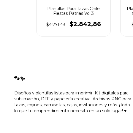
zas Chile
Plantillas Para Tazas Chile
Pla
Vol.1
Fiestas Patrias Vol.3
71,43
$2.842,86
$4.271,43
🐾✨
Diseños y plantillas listas para imprimir. Kit digitales para
sublimación, DTF y papelería creativa. Archivos PNG para
tazas, cojines, camisetas, cajas, invitaciones y más. ¡Todo
lo que tu emprendimiento necesita en un solo lugar! ♥