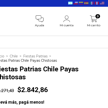
0
Ayuda
Mi cuenta
Mi carrito
cio
>
Chile
>
Fiestas Patrias
>
estas Patrias Chile Payas Chistosas
iestas Patrias Chile Payas
histosas
$2.842,86
.271,43
levá más, pagá menos!