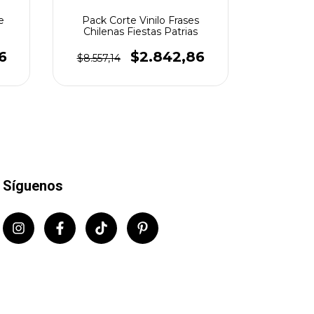
e
Pack Corte Vinilo Frases
Plantilla
Chilenas Fiestas Patrias
Fi
6
$2.842,86
$8.557,14
$4.271,
Síguenos