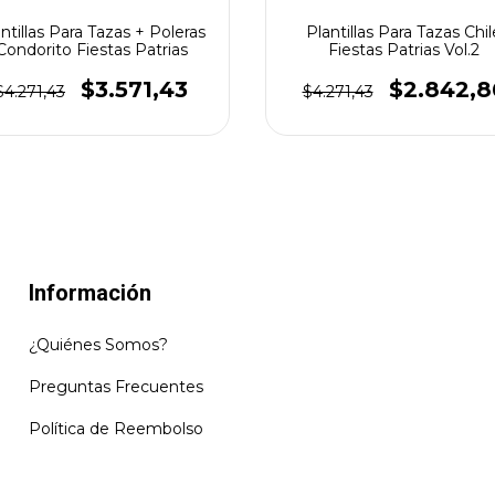
ntillas Para Tazas + Poleras
Plantillas Para Tazas Chil
Condorito Fiestas Patrias
Fiestas Patrias Vol.2
$3.571,43
$2.842,8
$4.271,43
$4.271,43
Información
¿Quiénes Somos?
Preguntas Frecuentes
Política de Reembolso