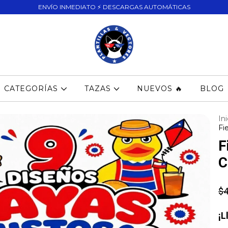
ENVÍO INMEDIATO ⚡ DESCARGAS AUTOMÁTICAS
CATEGORÍAS
TAZAS
NUEVOS 🔥
BLOG
Ini
Fi
F
C
$4
¡L