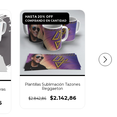
HASTA 20% OFF
HASTA 20
COMPRANDO EN CANTIDAD
COMPRANDO
Plantillas Sublimación Tazones
Plantilla
Reggaeton
Band
eras
$2.142,86
$2.842,86
$4.271,
6