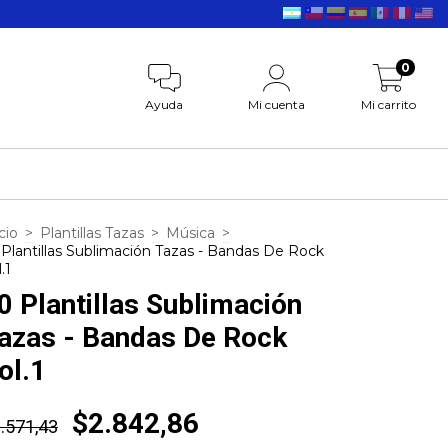
0
Ayuda
Mi cuenta
Mi carrito
cio
>
Plantillas Tazas
>
Música
>
 Plantillas Sublimación Tazas - Bandas De Rock
.1
0 Plantillas Sublimación
azas - Bandas De Rock
ol.1
$2.842,86
.571,43