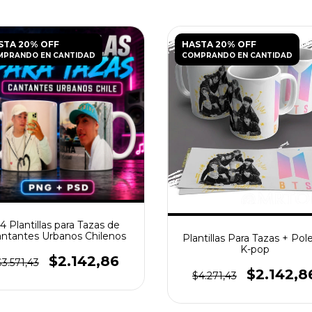
STA 20% OFF
HASTA 20% OFF
MPRANDO EN CANTIDAD
COMPRANDO EN CANTIDAD
14 Plantillas para Tazas de
ntantes Urbanos Chilenos
Plantillas Para Tazas + Pol
K-pop
$2.142,86
$3.571,43
$2.142,8
$4.271,43