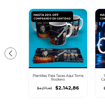
HASTA 20% OFF
HA
DAD
COMPRANDO EN CANTIDAD
CO
Bandas De
Plantillas Para Tazas Aquí Toma
Rockero
Ca
42,86
$2.142,86
$4.271,43