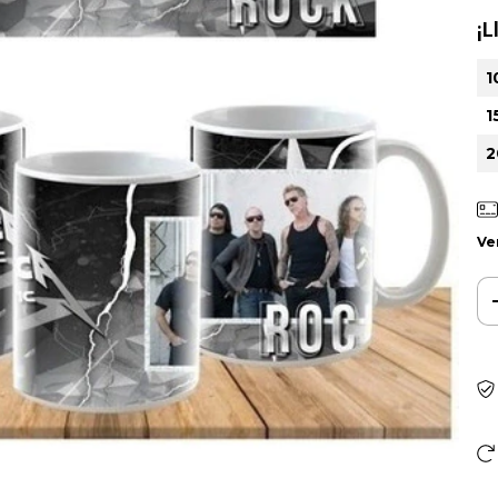
¡L
1
1
2
Ve