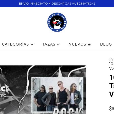
ENVÍO INMEDIATO ⚡ DESCARGAS AUTOMÁTICAS
CATEGORÍAS
TAZAS
NUEVOS 🔥
BLOG
Ini
10
Vol
1
T
V
$3