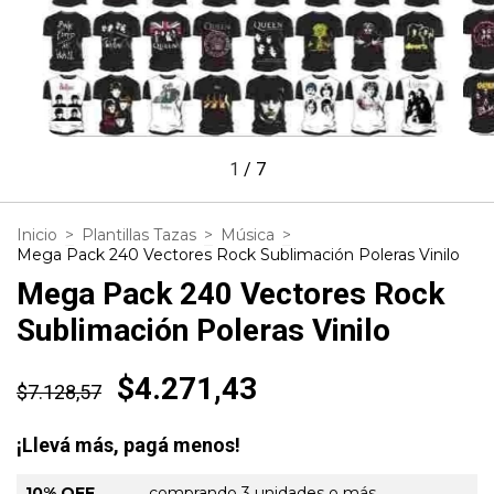
1
/
7
Inicio
>
Plantillas Tazas
>
Música
>
Mega Pack 240 Vectores Rock Sublimación Poleras Vinilo
Mega Pack 240 Vectores Rock
Sublimación Poleras Vinilo
$4.271,43
$7.128,57
¡Llevá más, pagá menos!
10% OFF
comprando 3 unidades o más