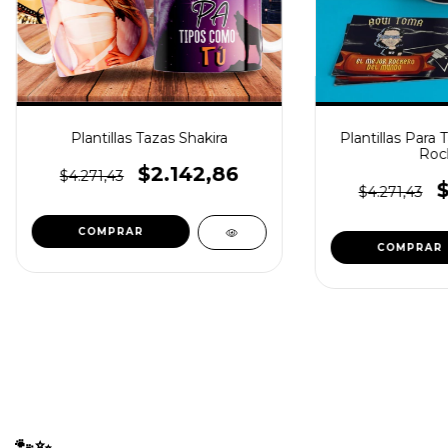
Plantillas Tazas Shakira
Plantillas Para
Roc
$2.142,86
$4.271,43
$
$4.271,43
🐾✨