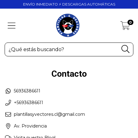
ENVÍO INMEDIATO ⚡ DESCARGAS AUTOMÁTICAS
0
Contacto
56936386611
+56936386611
plantillasyvectores.cl@gmail.com
Av. Providencia
Visita nuestro Blog!