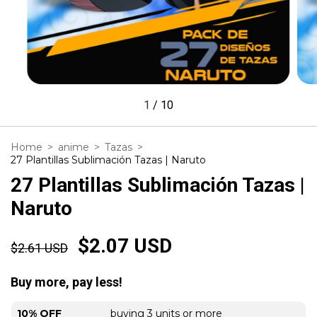
1
/
10
Home
>
anime
>
Tazas
>
27 Plantillas Sublimación Tazas | Naruto
27 Plantillas Sublimación Tazas |
Naruto
$2.07 USD
$2.61 USD
Buy more, pay less!
10% OFF
buying 3 units or more