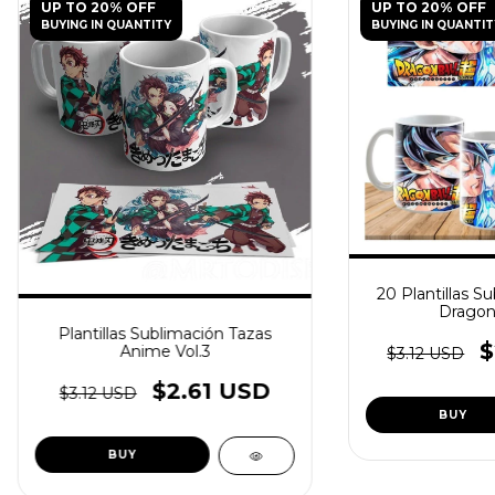
UP TO 20% OFF
UP TO 20% OFF
BUYING IN QUANTITY
BUYING IN QUANTIT
20 Plantillas S
Dragon 
Plantillas Sublimación Tazas
$
Anime Vol.3
$3.12 USD
$2.61 USD
$3.12 USD