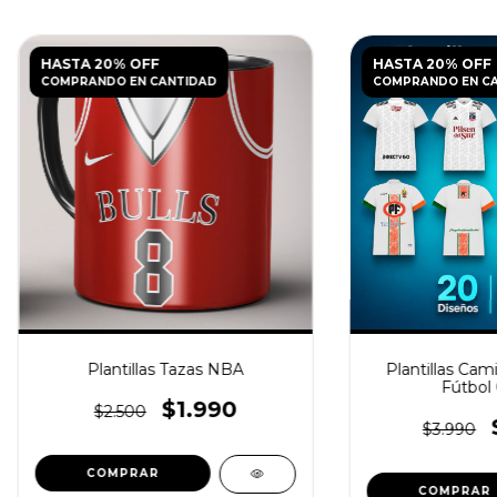
HASTA 20% OFF
HASTA 20% OFF
COMPRANDO EN CANTIDAD
COMPRANDO EN C
Plantillas Tazas NBA
Plantillas Cam
Fútbol 
$1.990
$2.500
$3.990