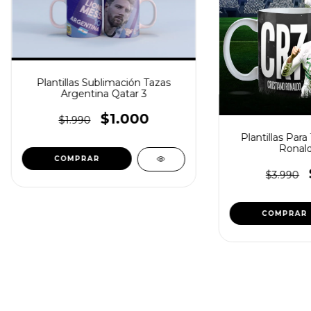
Plantillas Sublimación Tazas
Argentina Qatar 3
$1.000
$1.990
Plantillas Para
Ronal
$3.990