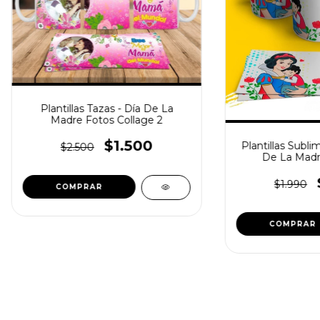
Plantillas Tazas - Día De La
Madre Fotos Collage 2
$1.500
Plantillas Subli
$2.500
De La Madr
$1.990