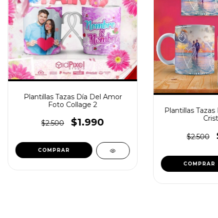
Plantillas Tazas Día Del Amor
Foto Collage 2
Plantillas Taza
Cris
$1.990
$2.500
$2.500