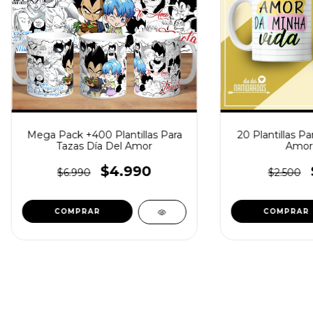
Mega Pack +400 Plantillas Para
20 Plantillas Pa
Tazas Día Del Amor
Amor
$4.990
$6.990
$2.500