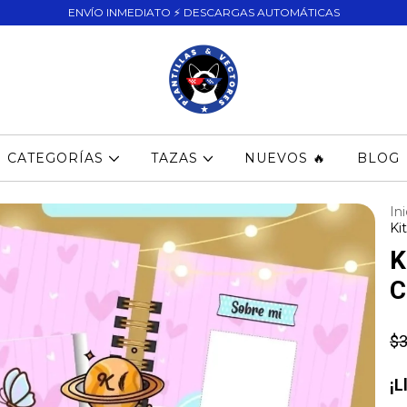
ENVÍO INMEDIATO ⚡ DESCARGAS AUTOMÁTICAS
CATEGORÍAS
TAZAS
NUEVOS 🔥
BLOG
Ini
Ki
K
C
$3
¡L