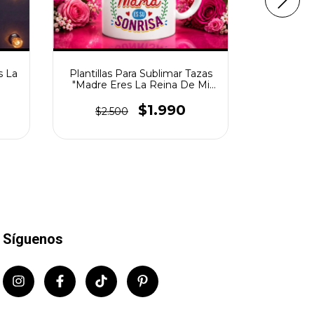
s La
Plantillas Para Sublimar Tazas
Plantilla
"Madre Eres La Reina De Mi
De 
Vida"
$1.990
$2.500
$2.
Síguenos