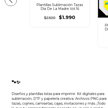
Plantillas Sublimación Tazas
Día De La Madre Vol.16
$1.990
$2.500
ión Tazas
Pl
rincesas
D
90
🐾✨
Diseños y plantillas listas para imprimir. Kit digitales para
sublimación, DTF y papelería creativa. Archivos PNG para
tazas, cojines, camisetas, cajas, invitaciones y más. ¡Todo