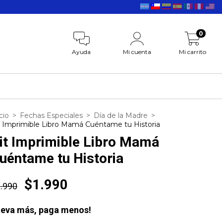
0
Ayuda
Mi cuenta
Mi carrito
cio
>
Fechas Especiales
>
Día de la Madre
>
t Imprimible Libro Mamá Cuéntame tu Historia
it Imprimible Libro Mamá
uéntame tu Historia
$1.990
.990
leva más, paga menos!