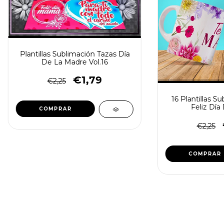
Plantillas Sublimación Tazas Día
De La Madre Vol.16
€1,79
€2,25
16 Plantillas S
Feliz Dí
€2,25