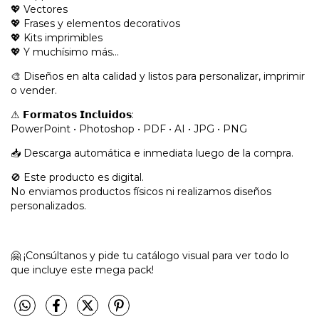
💖 Vectores
💖 Frases y elementos decorativos
💖 Kits imprimibles
💖 Y muchísimo más…
🎨 Diseños en alta calidad y listos para personalizar, imprimir
o vender.
⚠ 𝗙𝗼𝗿𝗺𝗮𝘁𝗼𝘀 𝗜𝗻𝗰𝗹𝘂𝗶𝗱𝗼𝘀:
PowerPoint • Photoshop • PDF • AI • JPG • PNG
📥 Descarga automática e inmediata luego de la compra.
🚫 Este producto es digital.
No enviamos productos físicos ni realizamos diseños
personalizados.
🤗 ¡Consúltanos y pide tu catálogo visual para ver todo lo
que incluye este mega pack!