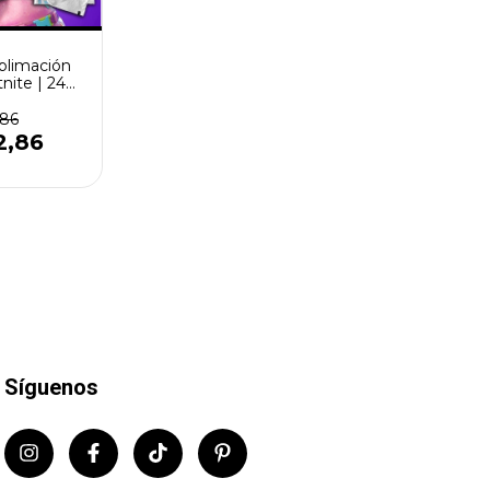
blimación
nite | 24
ños
,86
2,86
Síguenos