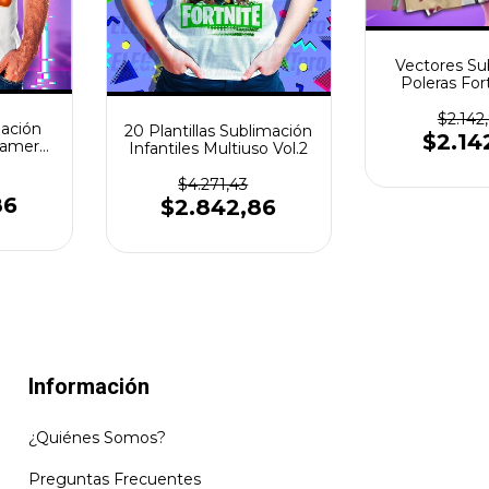
Vectores Su
Poleras Fort
Dise
$2.142
mación
20 Plantillas Sublimación
$2.14
Gamer
Infantiles Multiuso Vol.2
s
$4.271,43
86
$2.842,86
Información
¿Quiénes Somos?
Preguntas Frecuentes