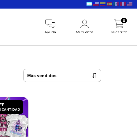
0
Ayuda
Mi cuenta
Mi carrito
FF
 CANTIDAD