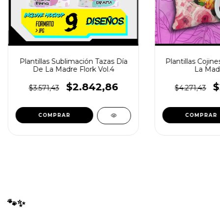
Plantillas Sublimación Tazas Día
Plantillas Cojin
De La Madre Flork Vol.4
La Madr
$2.842,86
$
$3.571,43
$4.271,43
🐾✨