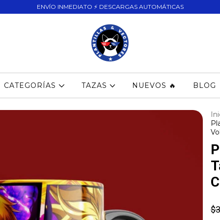
ENVÍO INMEDIATO ⚡ DESCARGAS AUTOMÁTICAS
CATEGORÍAS
TAZAS
NUEVOS 🔥
BLOG
Ini
Pl
Vo
P
T
C
$3