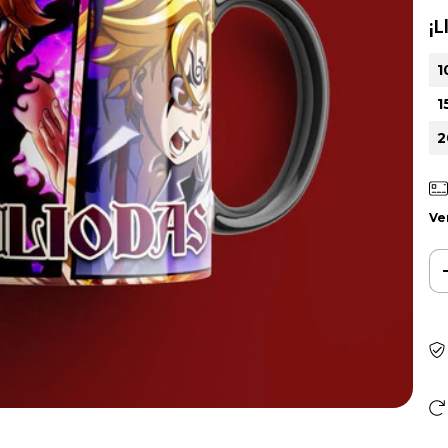
¡L
1
1
2
Ve