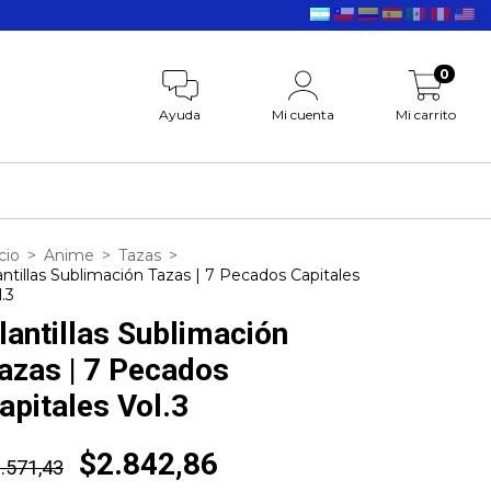
0
Ayuda
Mi cuenta
Mi carrito
cio
>
Anime
>
Tazas
>
antillas Sublimación Tazas | 7 Pecados Capitales
l.3
lantillas Sublimación
azas | 7 Pecados
apitales Vol.3
$2.842,86
.571,43