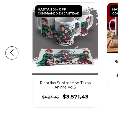
HASTA 20% OFF
HA
DAD
COMPRANDO EN CANTIDAD
CO
Pl
ión Tazas
uper
Plantillas Sublimación Tazas
Anime Vol.3
42,86
$3.571,43
$4.271,43