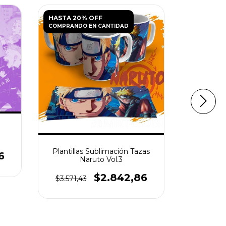
HASTA 20% OFF
HASTA 20
COMPRANDO EN CANTIDAD
COMPRANDO
10 Plantil
Plantillas Sublimación Tazas
6
| Dr
Naruto Vol.3
$3.571,
$2.842,86
$3.571,43