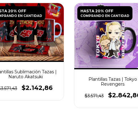
STA 20% OFF
HASTA 20% OFF
MPRANDO EN CANTIDAD
COMPRANDO EN CANTIDAD
antillas Sublimación Tazas |
Naruto Akatsuki
Plantillas Tazas | Tokyo
Revengers
$2.142,86
$3.571,43
$2.842,8
$3.571,43