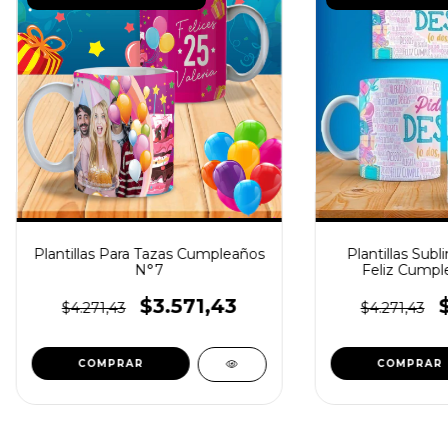
Plantillas Para Tazas Cumpleaños
Plantillas Subl
N°7
Feliz Cumpl
$3.571,43
$4.271,43
$4.271,43