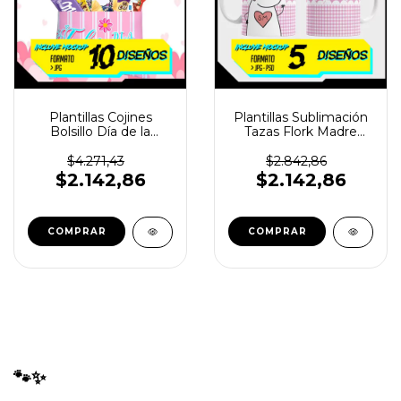
Plantillas Cojines
Plantillas Sublimación
Bolsillo Día de la
Tazas Flork Madre
madre Flork
Vol.6
$4.271,43
$2.842,86
$2.142,86
$2.142,86
🐾✨