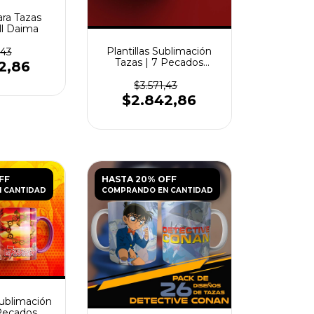
ara Tazas
ll Daima
Plantillas Sublimación
,43
Tazas | 7 Pecados
2,86
Capitales Vol.3
$3.571,43
$2.842,86
FF
HASTA 20% OFF
 CANTIDAD
COMPRANDO EN CANTIDAD
Sublimación
 Pecados