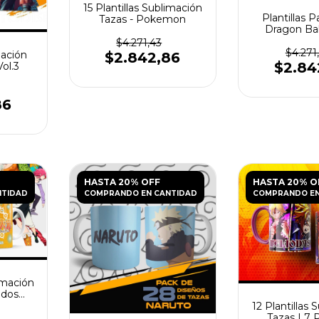
15 Plantillas Sublimación
Plantillas P
Tazas - Pokemon
Dragon Ba
$4.271,43
$4.271
mación
$2.842,86
$2.84
ol.3
86
HASTA 20% OFF
HASTA 20% O
NTIDAD
COMPRANDO EN CANTIDAD
COMPRANDO EN
limación
ados
12 Plantillas 
Tazas | 7