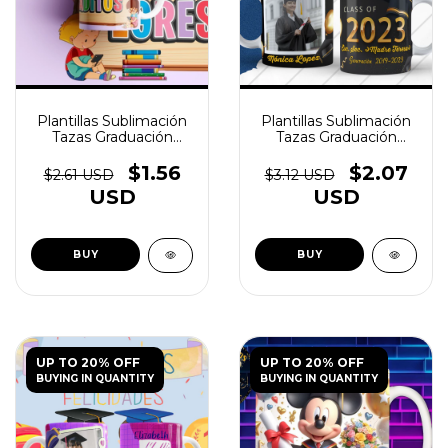
Plantillas Sublimación
Plantillas Sublimación
Tazas Graduación
Tazas Graduación
Kínder Vol.2
Egresadito V1 - (copia)
- (copia) - (copia) -
$1.56
$2.07
$2.61 USD
$3.12 USD
(copia) - (copia) -
USD
USD
(copia)
UP TO 20% OFF
UP TO 20% OFF
BUYING IN QUANTITY
BUYING IN QUANTITY