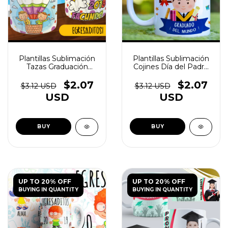
Plantillas Sublimación
Plantillas Sublimación
Tazas Graduación
Cojines Día del Padre
Egresadito V2 - (copia)
Mod.2 - (copia)
$2.07
$2.07
$3.12 USD
$3.12 USD
USD
USD
UP TO 20% OFF
UP TO 20% OFF
BUYING IN QUANTITY
BUYING IN QUANTITY