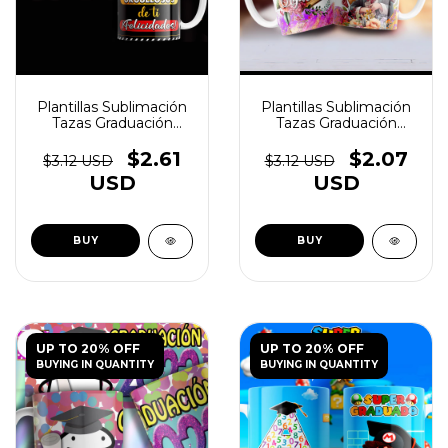
Plantillas Sublimación
Plantillas Sublimación
Tazas Graduación
Tazas Graduación
Egresadito V1 - (copia)
Egresadito V1 - (copia)
- (copia) - (copia) -
- (copia) - (copia) -
$2.61
$2.07
$3.12 USD
$3.12 USD
(copia) - (copia)
(copia) - (copia) -
USD
USD
(copia) - (copia)
UP TO 20% OFF
UP TO 20% OFF
BUYING IN QUANTITY
BUYING IN QUANTITY