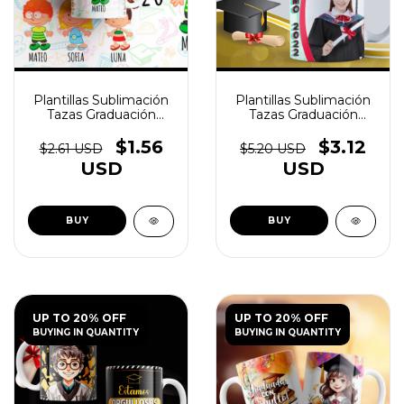
Plantillas Sublimación
Plantillas Sublimación
Tazas Graduación
Tazas Graduación
Kínder Vol.1
Egresadito V1 - (copia)
- (copia) - (copia) -
$1.56
$3.12
$2.61 USD
$5.20 USD
(copia) - (copia) -
USD
USD
(copia)
UP TO 20% OFF
UP TO 20% OFF
BUYING IN QUANTITY
BUYING IN QUANTITY