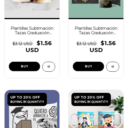
Plantillas Sublimación
Plantillas Sublimación
Tazas Graduación
Tazas Graduación
Egresadito V1 - (copia)
Egresadito V1 - (copia)
- (copia) - (copia) -
- (copia) - (copia) -
$1.56
$1.56
$3.12 USD
$3.12 USD
(copia) - (copia) -
(copia) - (copia) -
USD
USD
(copia) - (copia) -
(copia) - (copia)
(copia)
UP TO 20% OFF
UP TO 20% OFF
BUYING IN QUANTITY
BUYING IN QUANTITY