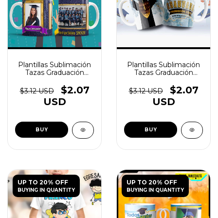
Plantillas Sublimación
Plantillas Sublimación
Tazas Graduación
Tazas Graduación
Egresadito V1 - (copia)
Egresadito V1 - (copia)
- (copia) - (copia) -
$2.07
$2.07
$3.12 USD
$3.12 USD
(copia) - (copia) -
USD
USD
(copia)
UP TO 20% OFF
UP TO 20% OFF
BUYING IN QUANTITY
BUYING IN QUANTITY