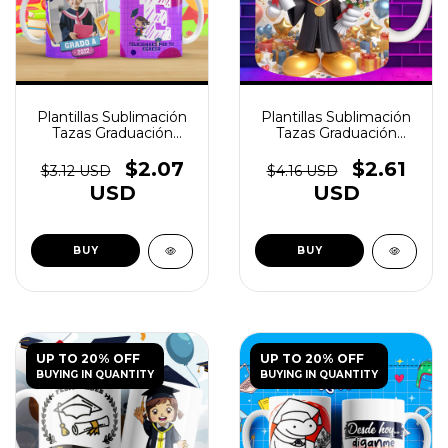
Plantillas Sublimación
Plantillas Sublimación
Tazas Graduación
Tazas Graduación
Egresadito V1 - (copia)
Egresadito V1 - (copia)
- (copia) - (copia) -
- (copia) - (copia) -
$2.07
$2.61
$3.12 USD
$4.16 USD
(copia) - (copia) -
(copia) - (copia)
USD
USD
(copia) - (copia) -
(copia)
UP TO 20% OFF
UP TO 20% OFF
BUYING IN QUANTITY
BUYING IN QUANTITY