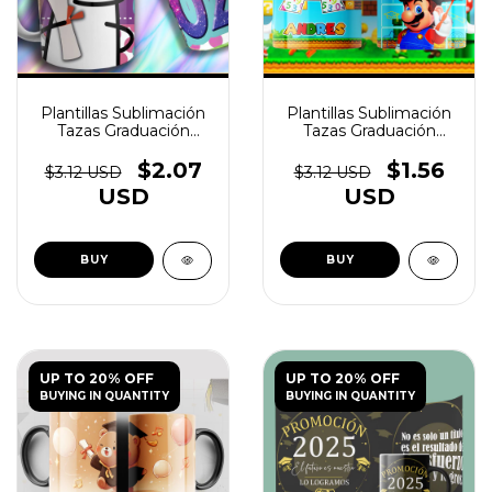
Plantillas Sublimación
Plantillas Sublimación
Tazas Graduación
Tazas Graduación
Egresadito V1 - (copia)
Egresadito V1 - (copia)
- (copia) - (copia) -
- (copia) - (copia) -
$2.07
$1.56
$3.12 USD
$3.12 USD
(copia) - (copia)
(copia) - (copia) -
USD
USD
(copia)
UP TO 20% OFF
UP TO 20% OFF
BUYING IN QUANTITY
BUYING IN QUANTITY