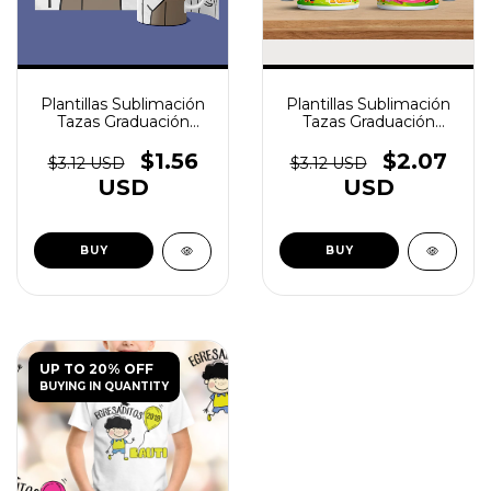
Plantillas Sublimación
Plantillas Sublimación
Tazas Graduación
Tazas Graduación
Egresadito V1 - (copia)
Egresadito V1 - (copia)
- (copia) - (copia) -
- (copia) - (copia)
$1.56
$2.07
$3.12 USD
$3.12 USD
(copia) - (copia)
USD
USD
UP TO 20% OFF
BUYING IN QUANTITY