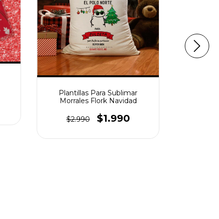
Mega Pac
Plantillas Para Sublimar
Morrales Flork Navidad
$9.
$1.990
$2.990