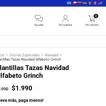
0
Ayuda
Mi cuenta
Mi carrito
cio
>
Fechas Especiales
>
Navidad
>
antillas Tazas Navidad Alfabeto Grinch
lantillas Tazas Navidad
lfabeto Grinch
$1.990
.990
leva más, paga menos!