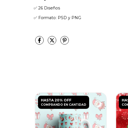
✅️ 26 Diseños
✅️ Formato: PSD y PNG
HASTA 20% OFF
HA
DAD
COMPRANDO EN CANTIDAD
CO