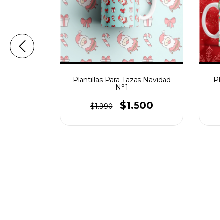
Plantillas Para Tazas Navidad
Pl
N°1
$1.500
$1.990
ación Botas
990