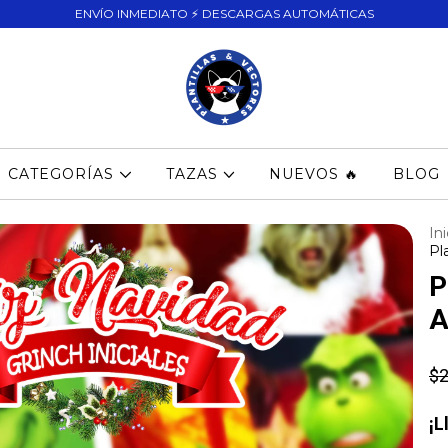
ENVÍO INMEDIATO ⚡ DESCARGAS AUTOMÁTICAS
CATEGORÍAS
TAZAS
NUEVOS 🔥
BLOG
Ini
Pl
P
A
$2
¡L