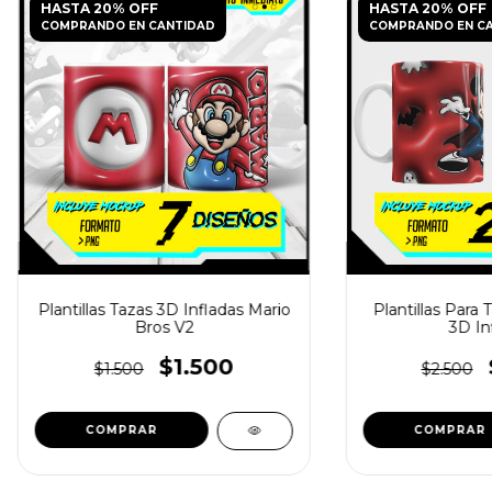
HASTA 20% OFF
HASTA 20% OFF
COMPRANDO EN CANTIDAD
COMPRANDO EN C
Plantillas Tazas 3D Infladas Mario
Plantillas Para
Bros V2
3D In
$1.500
$1.500
$2.500