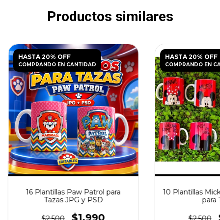
Productos similares
HASTA 20% OFF
HASTA 20% OFF
COMPRANDO EN CANTIDAD
COMPRANDO EN C
16 Plantillas Paw Patrol para
10 Plantillas Mi
Tazas JPG y PSD
para 
$1.990
$2.500
$2.500