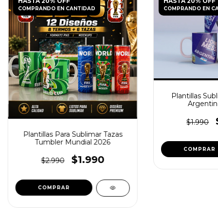
HASTA 20% OFF
HASTA 20% OFF
COMPRANDO EN CANTIDAD
COMPRANDO EN C
Plantillas Sub
Argentin
$1.990
Plantillas Para Sublimar Tazas
Tumbler Mundial 2026
$1.990
$2.990