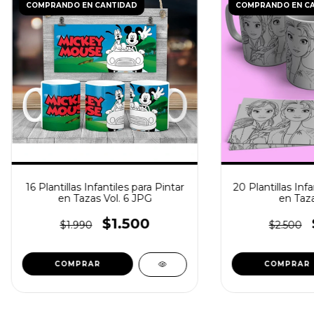
COMPRANDO EN CANTIDAD
COMPRANDO EN C
16 Plantillas Infantiles para Pintar
20 Plantillas Infa
en Tazas Vol. 6 JPG
en Taza
$1.500
$1.990
$2.500