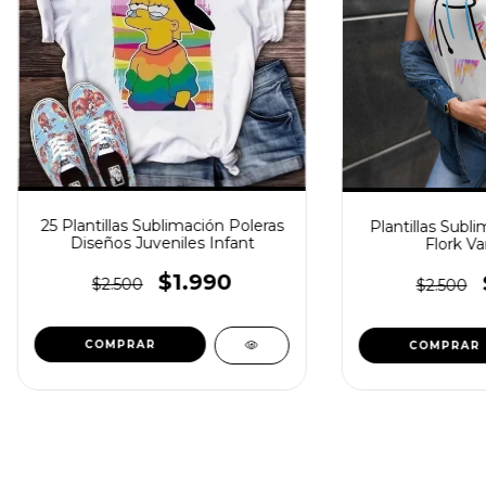
25 Plantillas Sublimación Poleras
Plantillas Subli
Diseños Juveniles Infant
Flork Var
$1.990
$2.500
$2.500