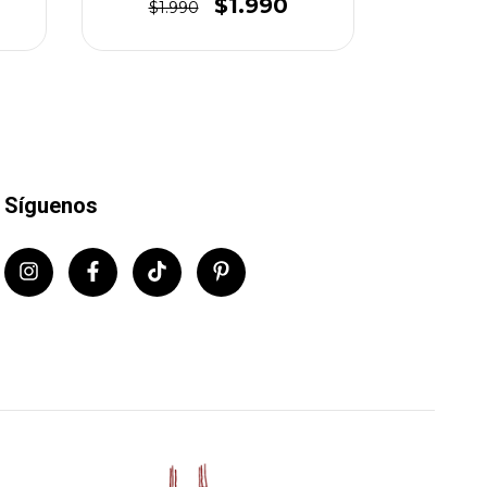
$1.990
$1.990
$2.
Síguenos