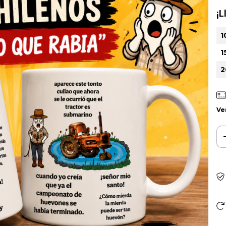
¡L
1
1
2
Ve