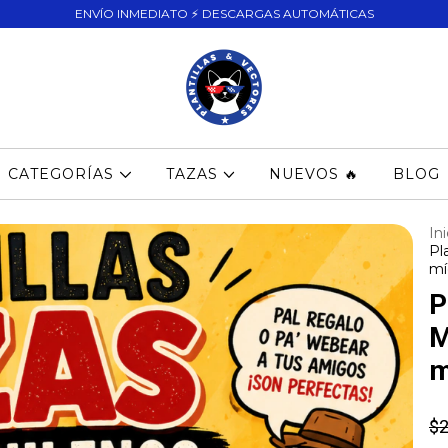
ENVÍO INMEDIATO ⚡ DESCARGAS AUTOMÁTICAS
CATEGORÍAS
TAZAS
NUEVOS 🔥
BLOG
Ini
Pl
mí
P
M
m
$2