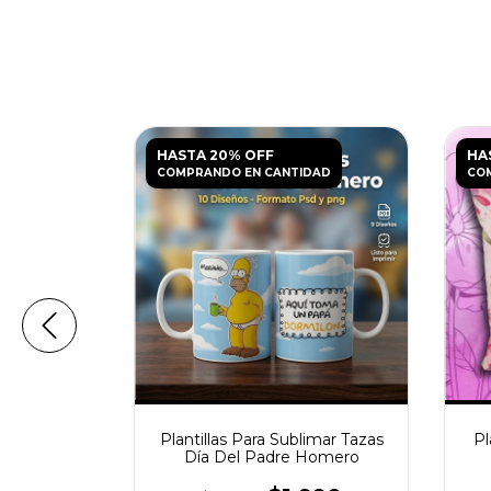
HASTA 20% OFF
HA
DAD
COMPRANDO EN CANTIDAD
CO
r-Man para
Plantillas Para Sublimar Tazas
Pl
PG
Día Del Padre Homero