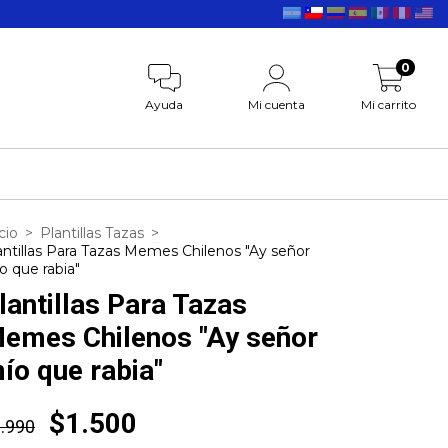
0
Ayuda
Mi cuenta
Mi carrito
cio
>
Plantillas Tazas
>
antillas Para Tazas Memes Chilenos "Ay señor
o que rabia"
lantillas Para Tazas
emes Chilenos "Ay señor
ío que rabia"
$1.500
.990