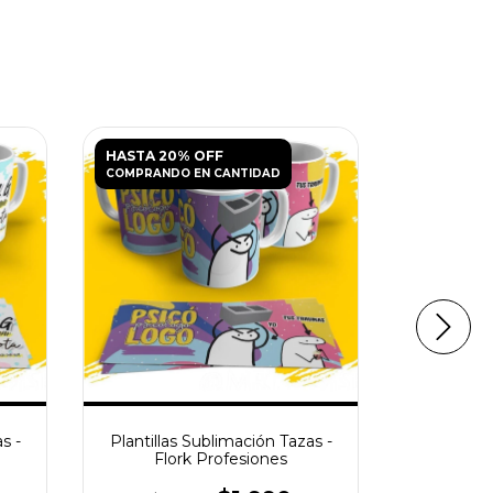
HASTA 20% OFF
HASTA 20
COMPRANDO EN CANTIDAD
COMPRANDO
s -
Plantillas Sublimación Tazas -
Plantillas
Flork Profesiones