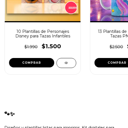
10 Plantillas de Personajes
13 Plantillas de
Disney para Tazas Infantiles
Tazas P
$1.500
$1.990
$2.500
🐾✨
Diseños y plantillas listas para imprimir. Kit digitales para