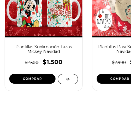
Plantillas Sublimación Tazas
Plantillas Para 
Mickey Navidad
Navidad
$1.500
$2.500
$2.990