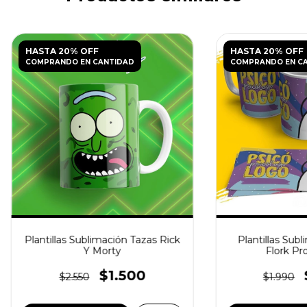
HASTA 20% OFF
HASTA 20% OFF
COMPRANDO EN CANTIDAD
COMPRANDO EN C
Plantillas Sublimación Tazas Rick
Plantillas Subl
Y Morty
Flork Pr
$1.500
$2.550
$1.990