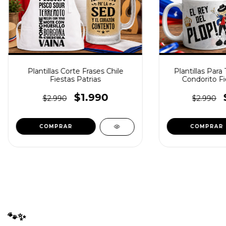
Plantillas Corte Frases Chile
Plantillas Para
Fiestas Patrias
Condorito Fi
$1.990
$2.990
$2.990
🐾✨