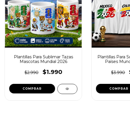
Plantillas Para Sublimar Tazas
Plantillas Para 
Mascotas Mundial 2026
Países Mund
$1.990
$2.990
$3.990