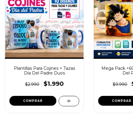
Plantillas Para Cojines + Tazas
Mega Pack +600
Día Del Padre Duos
Del 
$1.990
$2.990
$9.990