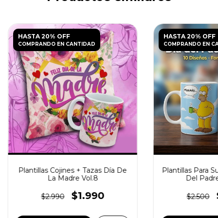
HASTA 20% OFF
HASTA 20% OFF
COMPRANDO EN CANTIDAD
COMPRANDO EN C
Plantillas Cojines + Tazas Día De
Plantillas Para S
La Madre Vol.8
Del Padr
$1.990
$2.990
$2.500