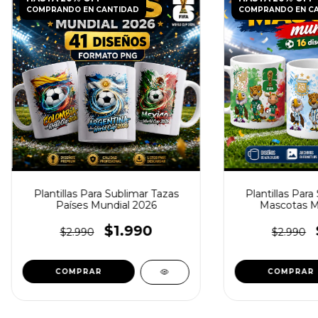
COMPRANDO EN CANTIDAD
COMPRANDO EN C
Plantillas Para Sublimar Tazas
Plantillas Para
Países Mundial 2026
Mascotas M
$1.990
$2.990
$2.990