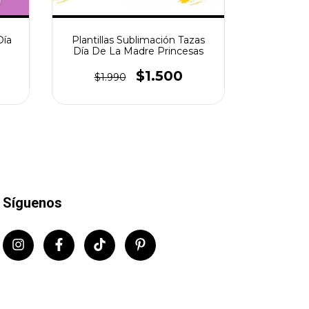
Día
Plantillas Sublimación Tazas
Plantilla
Día De La Madre Princesas
Vasos 
$1.500
$1.990
$2.
Síguenos