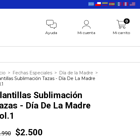
0
Ayuda
Mi cuenta
Mi carrito
cio
>
Fechas Especiales
>
Día de la Madre
>
antillas Sublimación Tazas - Día De La Madre
.1
lantillas Sublimación
azas - Día De La Madre
ol.1
$2.500
.990