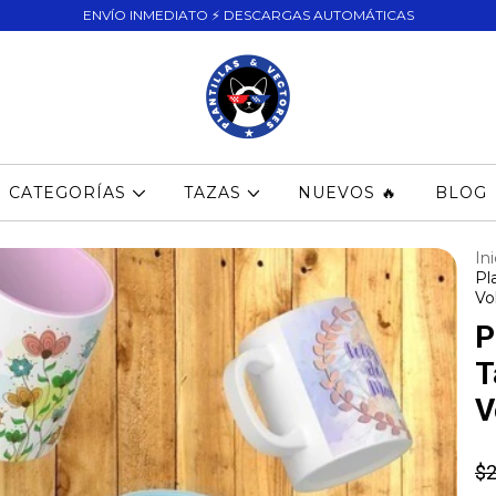
ENVÍO INMEDIATO ⚡ DESCARGAS AUTOMÁTICAS
CATEGORÍAS
TAZAS
NUEVOS 🔥
BLOG
Ini
Pl
Vol
P
T
V
$2