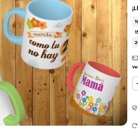
¡L
1
1
2
Ve