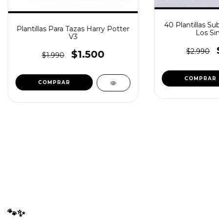
40 Plantillas Su
Plantillas Para Tazas Harry Potter
Los Si
V3
$2.990
$1.500
$1.990
🐾✨