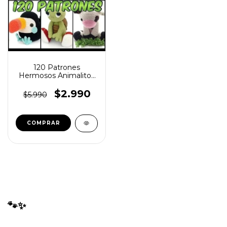
120 Patrones
Hermosos Animalitos
Amigurumis Tejidos
Crochet
$2.990
$5.990
🐾✨