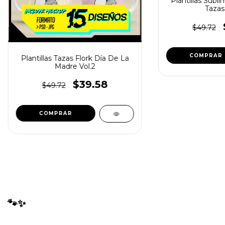
Plantillas Subli
Tazas
$49.72
Plantillas Tazas Flork Día De La
Madre Vol.2
$39.58
$49.72
🐾✨