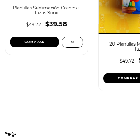
Plantillas Sublimación Cojines +
Tazas Sonic
$39.58
$49.72
20 Plantillas 
Ta
$49.72
🐾✨