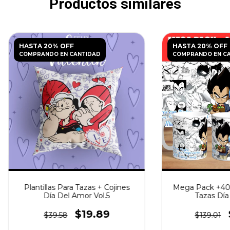
Productos similares
HASTA 20% OFF
HASTA 20% OFF
COMPRANDO EN CANTIDAD
COMPRANDO EN C
Plantillas Para Tazas + Cojines
Mega Pack +400 
Día Del Amor Vol.5
Tazas Día
$19.89
$39.58
$139.01