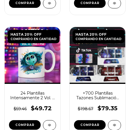
HASTA 20% OFF
HASTA 20% OFF
COMPRANDO EN CANTIDAD
COMPRANDO EN CANTIDAD
24 Plantillas
+700 Plantillas
Intensamente 2 Vol. 4
Tazones Sublimación
para Tazas PNG
Infantiles Día Del Niño
$49.72
$79.35
$59.46
$198.67