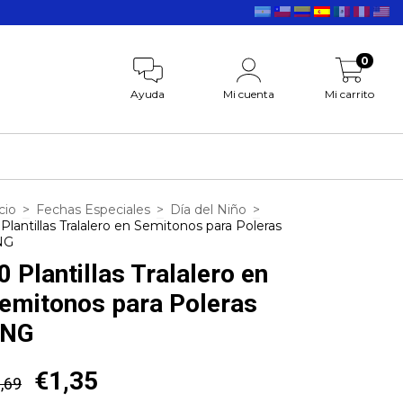
0
Ayuda
Mi cuenta
Mi carrito
cio
>
Fechas Especiales
>
Día del Niño
>
 Plantillas Tralalero en Semitonos para Poleras
NG
0 Plantillas Tralalero en
emitonos para Poleras
NG
€1,35
,69