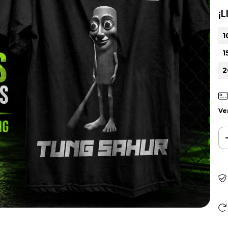
¡L
1
1
2
Ve