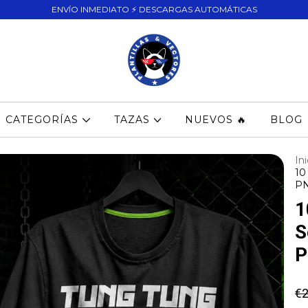
ENVÍO INMEDIATO ⚡ DESCARGAS AUTOMÁTICAS
CATEGORÍAS
TAZAS
NUEVOS 🔥
BLOG
Ini
10
P
1
S
P
€2