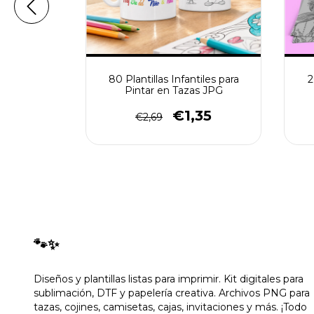
nto para
y PSD
90
80 Plantillas Infantiles para
2
Pintar en Tazas JPG
€1,35
€2,69
🐾✨
Diseños y plantillas listas para imprimir. Kit digitales para
sublimación, DTF y papelería creativa. Archivos PNG para
tazas, cojines, camisetas, cajas, invitaciones y más. ¡Todo