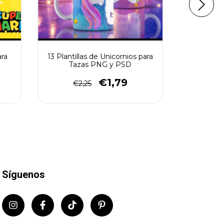
ara
13 Plantillas de Unicornios para
10 Plantil
Tazas PNG y PSD
Pinta
€1,79
€2,25
€2
Síguenos