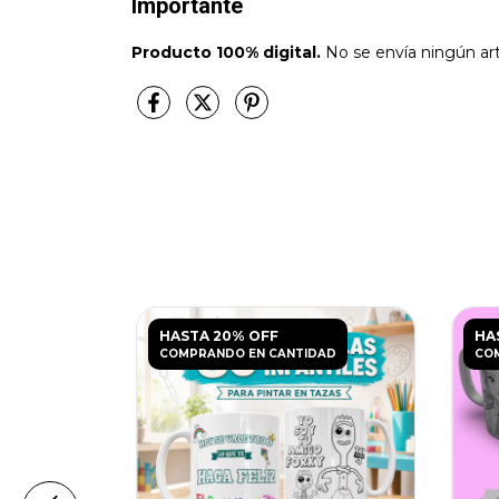
Importante
Producto 100% digital.
No se envía ningún artí
HASTA 20% OFF
HA
DAD
COMPRANDO EN CANTIDAD
CO