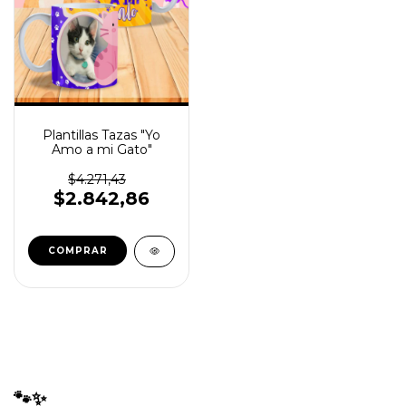
Plantillas Tazas "Yo
Amo a mi Gato"
$4.271,43
$2.842,86
🐾✨