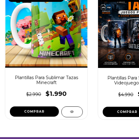
Plantillas Para Sublimar Tazas
Plantillas Para
Minecraft
Videojuego
$1.990
$2.990
$4.990