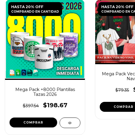
HASTA 20% OFF
HASTA 20% OFF
COMPRANDO EN CANTIDAD
COMPRANDO EN C
Mega Pack Vecto
Nav
Mega Pack +8000 Plantillas
$79.35
Tazas 2026
$198.67
$397.54