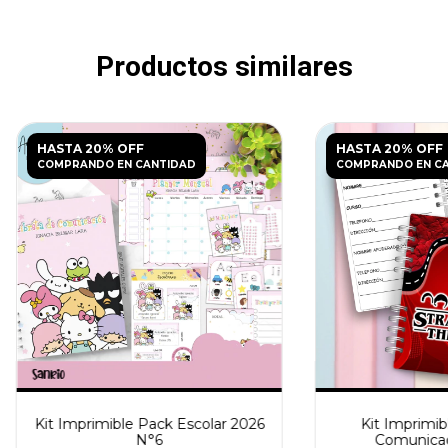
Productos similares
HASTA 20% OFF
HASTA 20% OFF
COMPRANDO EN CANTIDAD
COMPRANDO EN C
Kit Imprimible Pack Escolar 2026
Kit Imprimib
N°6
Comunicac